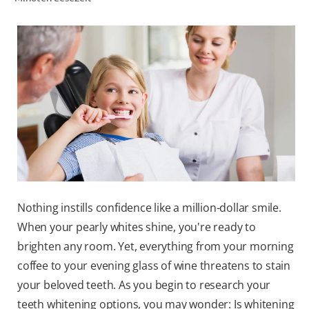
FÜR FACHKREISE
COLGATE® MARKENSHOP
AT (DE)
Nothing instills confidence like a million-dollar smile.
When your pearly whites shine, you're ready to
brighten any room. Yet, everything from your morning
coffee to your evening glass of wine threatens to stain
your beloved teeth. As you begin to research your
teeth whitening options, you may wonder: Is whitening