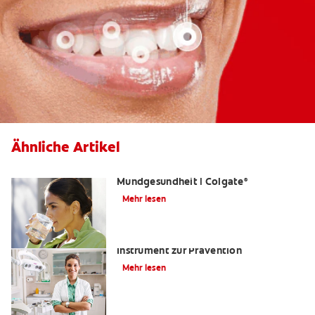
Ähnliche Artikel
Was ist Fluorid? | Grundlagen der
Mundgesundheit | Colgate
®
Mehr lesen
Kariesrisikobestimmung: Ein
Instrument zur Prävention
Mehr lesen
Zahnfüllungen: Eine schmerzhafte