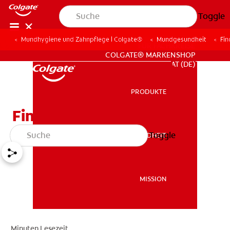
Toggle
Mundhygiene und Zahnpflege | Colgate®
Mundgesundheit
Fin
FÜR FACHKREISE
COLGATE® MARKENSHOP
AT (DE)
PRODUKTE
PRODUKTE
Finden eines Zahnarztes
Toggle
MUNDGESUNDHEIT
MUNDGESUNDHEIT
MISSION
MISSION
Minuten Lesezeit